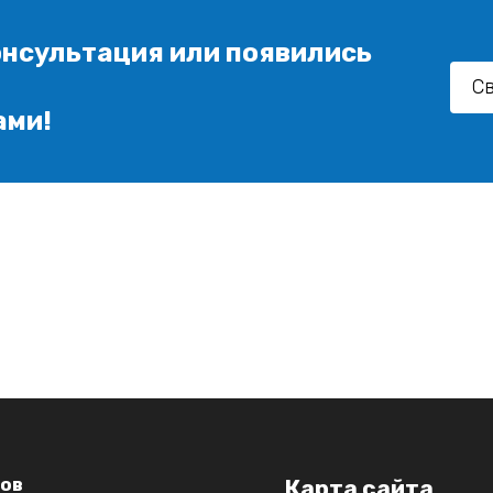
нсультация или появились
Св
ами!
ов
Карта сайта