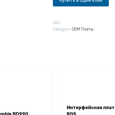
Купить в один клик
SKU:
Category:
OEM Платы
Интерфейсная плат
Read more
imble BD990
RGS