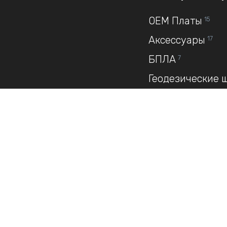
OEM Платы
15
Аксессуары
17
БПЛА
7
Геодезические 
Связаться с нами
ГНСС приемник
Дальномеры
3
Контроллеры
4
Нивелиры
4
Оптические ни
Радиомодемы
3
Тахеометры
13
×