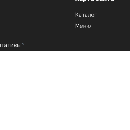
Каталог
Меню
штативы
5
и
5
велиры
4