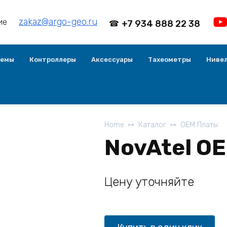
zakaz@argo-geo.ru
ие
+7 934 888 22 38
демы
Контроллеры
Аксессуары
Тахеометры
Ниве
Home
Каталог
OEM Платы
NovAtel O
Цену уточняйте