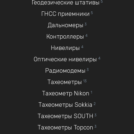
Геодезические штативы
5
ГНСС приемники
5
Дальномеры
3
Контроллеры
4
Нивелиры
4
Оптические нивелиры
4
Радиомодемы
3
Тахеометры
13
Тахеометр Nikon
1
Тахеометры Sokkia
2
Тахеометры SOUTH
3
Тахеометры Topcon
3