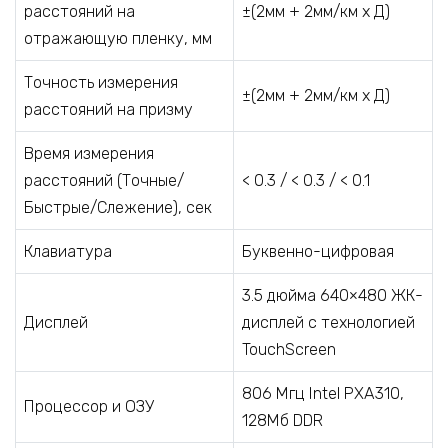
расстояний на
±(2мм + 2мм/км х Д)
отражающую пленку, мм
Точность измерения
±(2мм + 2мм/км х Д)
расстояний на призму
Время измерения
расстояний (Точные/
< 0.3 / < 0.3 / < 0.1
Быстрые/Слежение), сек
Клавиатура
Буквенно-цифровая
3.5 дюйма 640×480 ЖК-
Дисплей
дисплей с технологией
TouchScreen
806 Мгц Intel PXA310,
Процессор и ОЗУ
128Мб DDR