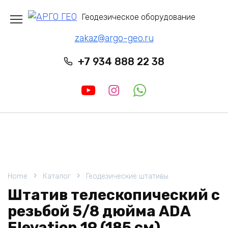
Перейти
Геодезическое оборудование
к
содержанию
zakaz@argo-geo.ru
+7 934 888 22 38
Home
Каталог
Геодезические штативы
Штатив телескопический с
резьбой 5/8 дюйма ADA
Elevation 19 (185 см)