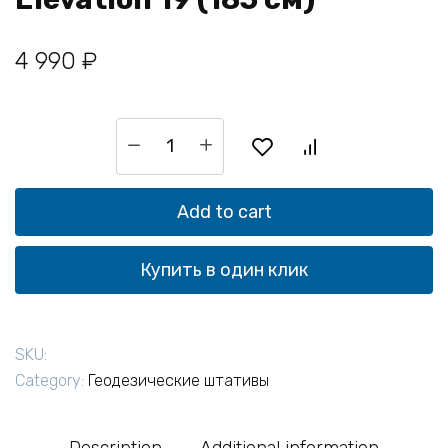
4 990
₽
Штатив
телескопический
с
резьбой
Add to cart
5/8
дюйма
Купить в один клик
ADA
Elevation
19
SKU:
(185
Category:
Геодезические штативы
см)
quantity