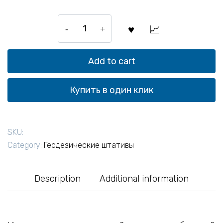
Штатив
алюминиевый
на
клипсах
Add to cart
ADA
Light
Купить в один клик
quantity
SKU:
Category:
Геодезические штативы
Description
Additional information