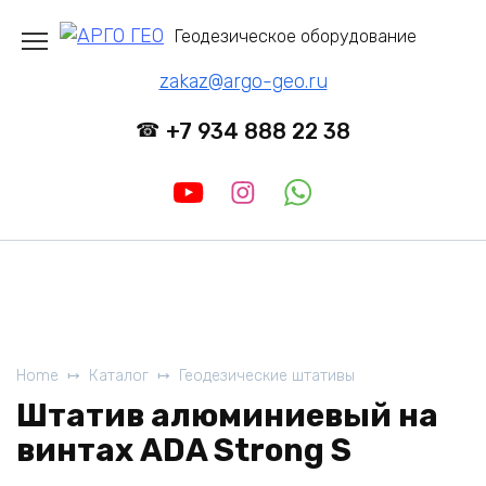
Перейти
Геодезическое оборудование
к
содержанию
zakaz@argo-geo.ru
+7 934 888 22 38
Home
Каталог
Геодезические штативы
Штатив алюминиевый на
винтах ADA Strong S