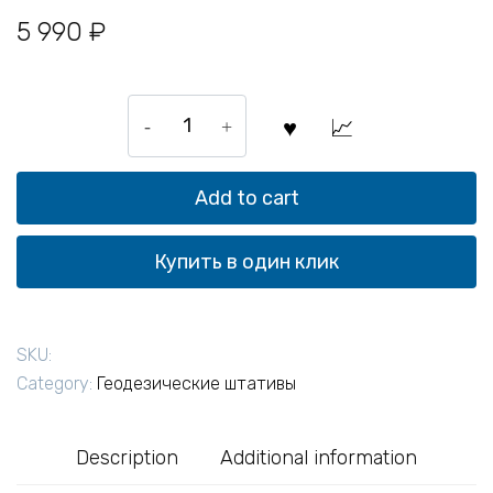
5 990
₽
Штатив
алюминиевый
на
винтах
Add to cart
ADA
Strong
Купить в один клик
S
quantity
SKU:
Category:
Геодезические штативы
Description
Additional information