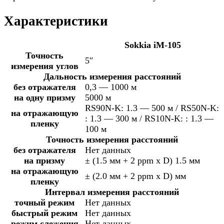
Характеристики
Sokkia iМ-105
Точность
5″
измерения углов
Дальность измерения расстояний
без отражателя
0,3 — 1000 м
на одну призму
5000 м
RS90N-K: 1.3 — 500 м / RS50N-K:
на отражающую
: 1.3 — 300 м / RS10N-K: : 1.3 —
пленку
100 м
Точность измерения расстояний
без отражателя
Нет данных
на призму
± (1.5 мм + 2 ppm x D) 1.5 мм
на отражающую
± (2.0 мм + 2 ppm x D) мм
пленку
Интервал измерения расстояний
точный режим
Нет данных
быстрый режим
Нет данных
режим слежения
Нет данных