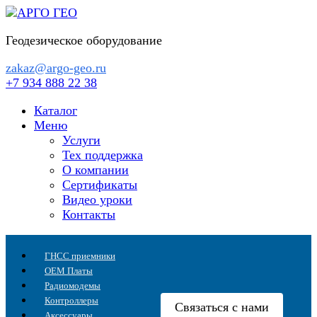
Перейти
к
Геодезическое оборудование
содержанию
zakaz@argo-geo.ru
+7 934 888 22 38
Каталог
Меню
Услуги
Тех поддержка
О компании
Сертификаты
Видео уроки
Контакты
ГНСС приемники
OEM Платы
Радиомодемы
Контроллеры
Связаться с нами
Аксессуары