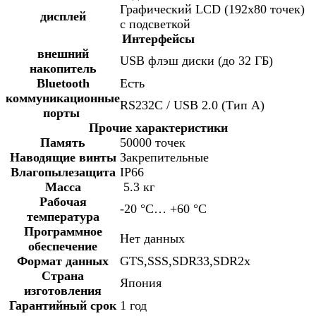
Графический LCD (192х80 точек)
дисплей
с подсветкой
Интерфейсы
внешний
USB флэш диски (до 32 ГБ)
накопитель
Bluetooth
Есть
коммуникационные
RS232C / USB 2.0 (Тип А)
порты
Прочие характеристики
Память
50000 точек
Наводящие винты
Закрепительные
Влагопылезащита
IP66
Масса
5.3 кг
Рабочая
-20 °С… +60 °С
температура
Программное
Нет данных
обеспечение
Формат данных
GTS,SSS,SDR33,SDR2x
Страна
Япония
изготовления
Гарантийный срок
1 год