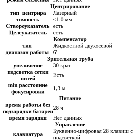
Центрирование
тип центрира
Лазерный
точность
≤1.0 мм
Створоуказатель
есть
Целеуказатель
есть
Компенсатор
тип
Жидкостной двухосевой
диапазон работы
6′
Зрительная труба
увеличение
30 крат
подсветка сетки
Есть
нитей
min расстояние
1,3 м
фокусировки
Питание
время работы без
28 ч
подзарядки батареи
время зарядки
Нет данных
Управление
Буквенно-цифровая 28 клавиш с
клавиатура
подсветкой