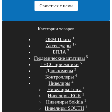
Связаться с нами
Категории товаров
15
OEM Платы
17
Аксессуары
7
БПЛА
5
Геодезические штативы
5
ГНСС приемники
3
Дальномеры
4
Контроллеры
4
Нивелиры
1
Нивелиры Leica
1
Нивелиры RGK
1
Нивелиры Sokkia
1
Нивелиры SOUTH