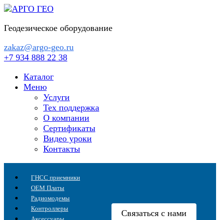
Перейти
к
Геодезическое оборудование
содержанию
zakaz@argo-geo.ru
+7 934 888 22 38
Каталог
Меню
Услуги
Тех поддержка
О компании
Сертификаты
Видео уроки
Контакты
ГНСС приемники
OEM Платы
Радиомодемы
Контроллеры
Связаться с нами
Аксессуары