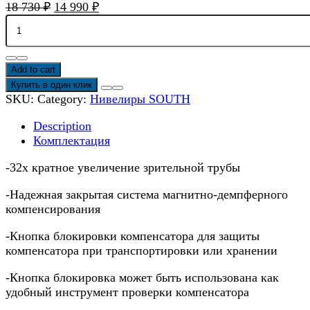
18 730
₽
14 990
₽
Нивелир
South
NL32
с
Add to cart
алюминиевым
Купить в один клик
штативом
SKU:
Category:
Нивелиры SOUTH
и
рейкой
Description
quantity
Комплектация
-32х кратное увеличение зрительной трубы
-Надежная закрытая система магнитно-демпферного
компенсирования
-Кнопка блокировки компенсатора для защиты
компенсатора при транспортировки или хранении
-Кнопка блокировка может быть использована как
удобный инструмент проверки компенсатора