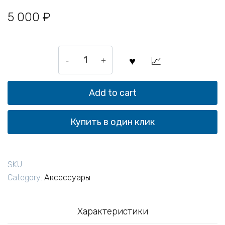
5 000
₽
Адаптер
трегера
с
оптическим
Add to cart
центриром
TL10
Купить в один клик
quantity
SKU:
Category:
Аксессуары
Характеристики