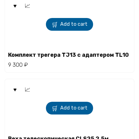
Add to cart
Комплект трегера TJ13 с адаптером TL10
9 300
₽
Add to cart
Веха телескопическая CLS25 2,5м