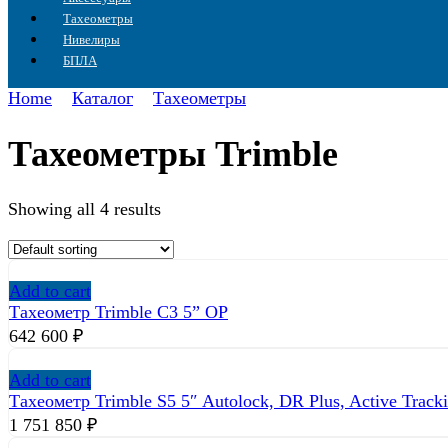
Тахеометры
Нивелиры
БПЛА
Home
Каталог
Тахеометры
Тахеометры Trimble
Showing all 4 results
Add to cart
Тахеометр Trimble C3 5” OP
642 600
₽
Add to cart
Тахеометр Trimble S5 5″ Autolock, DR Plus, Active Track
1 751 850
₽