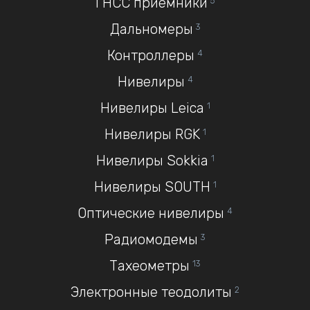
ГНСС приемники
5
Дальномеры
3
Контроллеры
4
Нивелиры
4
Нивелиры Leica
1
Нивелиры RGK
1
Нивелиры Sokkia
1
Нивелиры SOUTH
1
Оптические нивелиры
4
Радиомодемы
3
Тахеометры
13
Электронные теодолиты
2