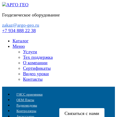
Перейти
к
Геодезическое оборудование
содержанию
zakaz@argo-geo.ru
+7 934 888 22 38
Каталог
Меню
Услуги
Тех поддержка
О компании
Сертификаты
Видео уроки
Контакты
ГНСС приемники
OEM Платы
Радиомодемы
Контроллеры
Связаться с нами
Аксессуары