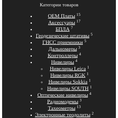
Категории товаров
15
OEM Платы
17
Аксессуары
7
БПЛА
5
Геодезические штативы
5
ГНСС приемники
3
Дальномеры
4
Контроллеры
4
Нивелиры
1
Нивелиры Leica
1
Нивелиры RGK
1
Нивелиры Sokkia
1
Нивелиры SOUTH
4
Оптические нивелиры
3
Радиомодемы
13
Тахеометры
2
Электронные теодолиты