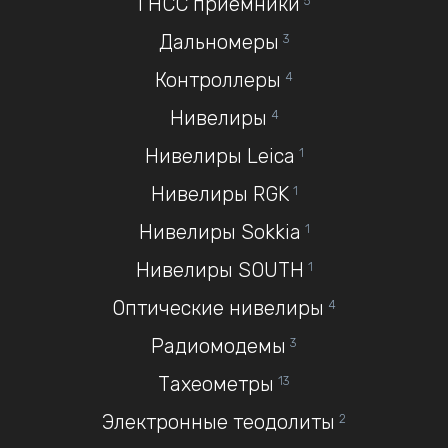
ГНСС приемники
5
Дальномеры
3
Контроллеры
4
Нивелиры
4
Нивелиры Leica
1
Нивелиры RGK
1
Нивелиры Sokkia
1
Нивелиры SOUTH
1
Оптические нивелиры
4
Радиомодемы
3
Тахеометры
13
Электронные теодолиты
2