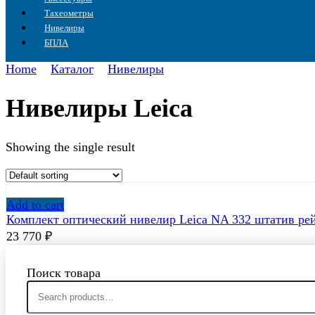
Тахеометры
Нивелиры
БПЛА
Home
Каталог
Нивелиры
Нивелиры Leica
Showing the single result
Add to cart
Комплект оптический нивелир Leica NA 332 штатив рей
23 770
₽
Поиск товара
Search
for: