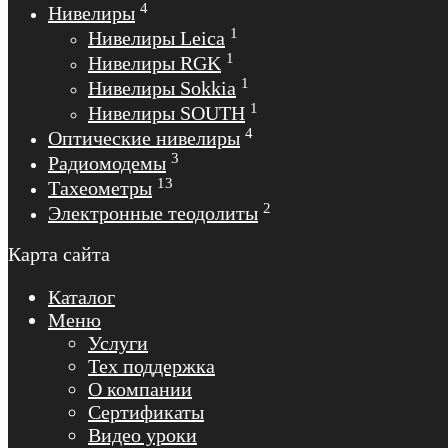
4
Нивелиры
1
Нивелиры Leica
1
Нивелиры RGK
1
Нивелиры Sokkia
1
Нивелиры SOUTH
4
Оптические нивелиры
3
Радиомодемы
13
Тахеометры
2
Электронные теодолиты
Карта сайта
Каталог
Меню
Услуги
Тех поддержка
О компании
Сертификаты
Видео уроки